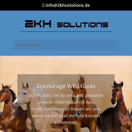
info@2khsolutions.de
Seite wählen
Encourage Wild Ideas
Schön, dass Sie da sind. Wir gestalten
unseren Internetauftritt neu.
In der Zwischenzeit freuen wir uns,
wenn Sie per Mail mit uns Kontakt
aufnehmen.